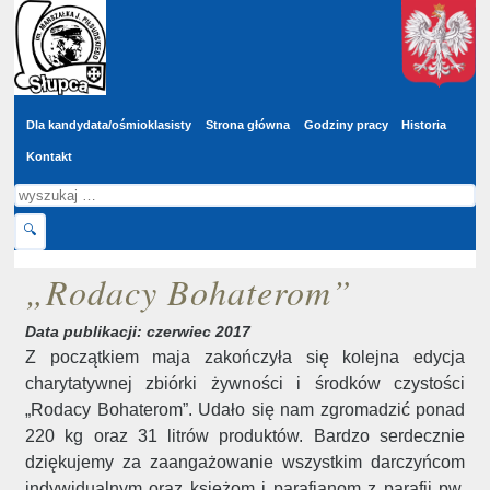
Wyszukaj
Przejdź do głównej treści
w
serwisie
Dla kandydata/ośmioklasisty
Strona główna
Godziny pracy
Historia
Kontakt
Szukaj
🔍
„Rodacy Bohaterom”
Data publikacji: czerwiec 2017
Z początkiem maja zakończyła się kolejna edycja
charytatywnej zbiórki żywności i środków czystości
„Rodacy Bohaterom”. Udało się nam zgromadzić ponad
220 kg oraz 31 litrów produktów.
Bardzo serdecznie
dziękujemy za zaangażowanie wszystkim darczyńcom
indywidualnym oraz księżom i parafianom z parafii pw.