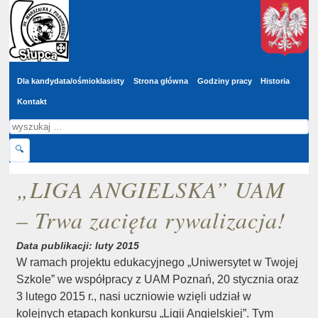
Wyszukaj
Przejdź do głównej treści
w
serwisie
Dla kandydata/ośmioklasisty
Strona główna
Godziny pracy
Historia
Kontakt
Szukaj
🔍
„LIGA ANGIELSKA” UAM
– Trwa zacięta rywalizacja!
Data publikacji: luty 2015
W ramach projektu edukacyjnego „Uniwersytet w Twojej
Szkole”
we współpracy z UAM Poznań, 20 stycznia oraz
3 lutego 2015 r., nasi uczniowie wzięli udział w
kolejnych etapach konkursu „Ligii Angielskiej”. Tym