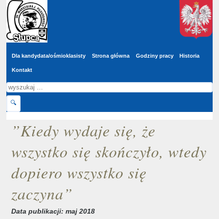
Wyszukaj
Przejdź do głównej treści
w
serwisie
Dla kandydata/ośmioklasisty
Strona główna
Godziny pracy
Historia
Kontakt
Szukaj
🔍
”Kiedy wydaje się, że
wszystko się skończyło, wtedy
dopiero wszystko się
zaczyna”
Data publikacji: maj 2018